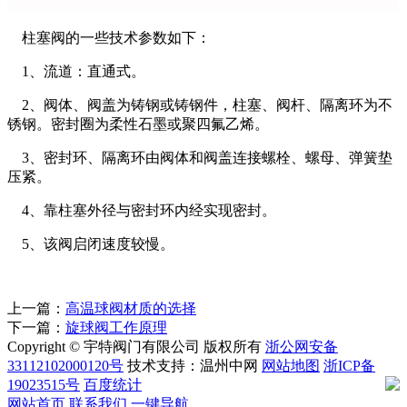
柱塞阀的一些技术参数如下：
1、流道：直通式。
2、阀体、阀盖为铸钢或铸钢件，柱塞、阀杆、隔离环为不
锈钢。密封圈为柔性石墨或聚四氟乙烯。
3、密封环、隔离环由阀体和阀盖连接螺栓、螺母、弹簧垫
压紧。
4、靠柱塞外径与密封环内经实现密封。
5、该阀启闭速度较慢。
上一篇：
高温球阀材质的选择
下一篇：
旋球阀工作原理
Copyright © 宇特阀门有限公司 版权所有
浙公网安备
33112102000120号
技术支持：温州中网
网站地图
浙ICP备
19023515号
百度统计
网站首页
联系我们
一键导航