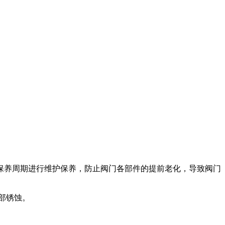
。
保养周期进行维护保养，防止阀门各部件的提前老化，导致阀门
部锈蚀。