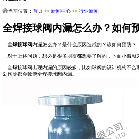
当前位置：
首页
>>
新闻中心
>>
行业新闻
全焊接球阀内漏怎么办？如何
全焊接球阀
内漏怎么办？是什么原因造成的？该如何预防？
对于上述问题，想必是很多朋友都想要了解的，下面小编就
全焊接球阀出现内漏的原因较多，比如球阀的设计机构不合理
划伤等都会致使全焊接球阀内漏。