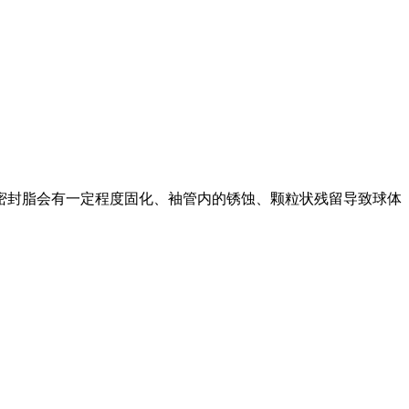
密封脂会有一定程度固化、袖管内的锈蚀、颗粒状残留导致球体