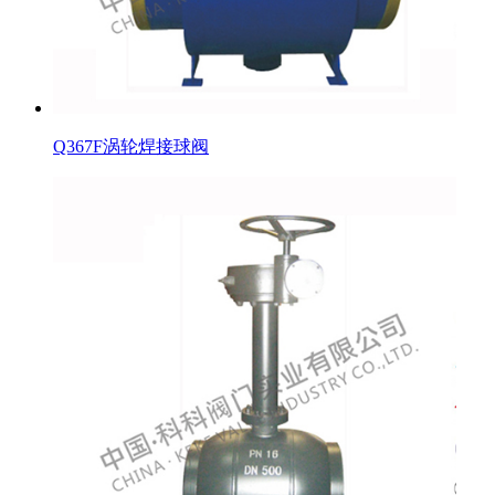
Q367F涡轮焊接球阀