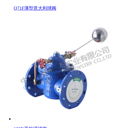
Q71F薄型意大利球阀